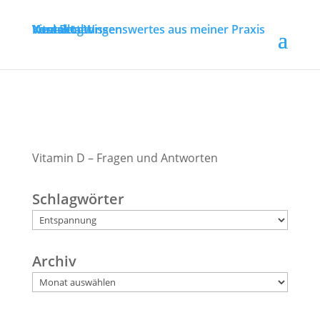
Stress, Gehirn und Achtsamkeit
Veranstaltungen
Newsletter
Vital-Blog
Kontakt
Wissenswertes aus meiner Praxis
Vitamin D – Fragen und Antworten
Schlagwörter
Archiv