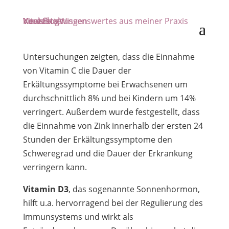
Präparaten aufzubauen.
Veranstaltungen
Newsletter
Vital-Blog
Kontakt
Wissenswertes aus meiner Praxis
Des Weiteren sind
Vitamin C und Zink
wichtig
zur Vorbeugung und für unsere Immunabwehr.
Untersuchungen zeigten, dass die Einnahme
von Vitamin C die Dauer der
Erkältungssymptome bei Erwachsenen um
durchschnittlich 8% und bei Kindern um 14%
verringert. Außerdem wurde festgestellt, dass
die Einnahme von Zink innerhalb der ersten 24
Stunden der Erkältungssymptome den
Schweregrad und die Dauer der Erkrankung
verringern kann.
Vitamin D3
, das sogenannte Sonnenhormon,
hilft u.a. hervorragend bei der Regulierung des
Immunsystems und wirkt als